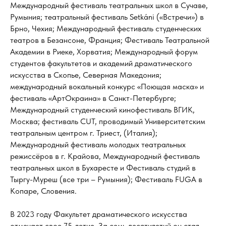
Международный фестиваль театральных школ в Сучаве,
Румыния; театральный фестиваль Setkáni («Встречи») в
Брно, Чехия; Международный фестиваль студенческих
театров в Безансоне, Франция; Фестиваль Театральной
Академии в Риеке, Хорватия; Международный форум
студентов факультетов и академий драматического
искусства в Скопье, Северная Македония;
международный вокальный конкурс «Поющая маска» и
фестиваль «АртОкраина» в Санкт-Петербурге;
Международный студенческий кинофестиваль ВГИК,
Москва; фестиваль CUT, проводимый Университетским
театральным центром г. Триест, (Италия);
Международный фестиваль молодых театральных
режиссёров в г. Крайова, Международный фестиваль
театральных школ в Бухаресте и Фестиваль студий в
Тыргу-Муреш (все три – Румыния); Фестиваль FUGA в
Копаре, Словения.
В 2023 году Факультет драматического искусства
отмечает свое 75-летие. За семь десятилетий он стал